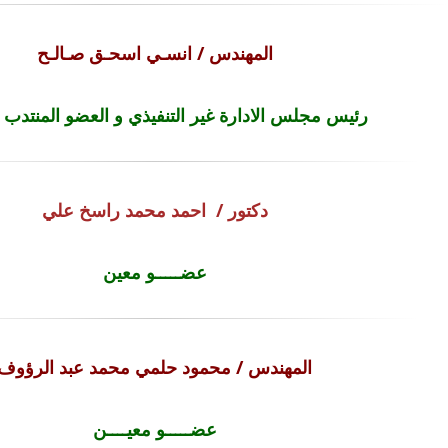
المهندس / انسـي اسحـق صـالـح
رئيس مجلس الادارة غير التنفيذي و العضو المنتدب ا
دكتور /
احمد محمد راسخ علي
عضـــــو معين
المهندس / محمود حلمي محمد عبد الرؤوف
عضـــــو معيــــن